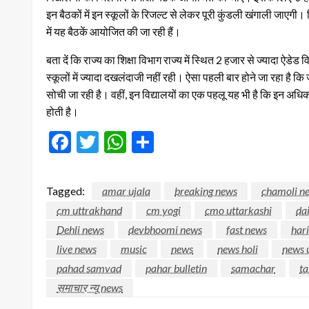
इन बैठकों में इन स्कूलों के रिजल्ट से लेकर पूरी कुंडली खंगाली जाएगी। 
में यह बैठकें आयोजित की जा रही हैं।
बता दें कि राज्य का शिक्षा विभाग राज्य में स्थित 2 हजार से ज्यादा ऐडेड
स्कूलों में ज्यादा दखलंदाजी नहीं रही। ऐसा पहली बार होने जा रहा है क
सोची जा रही है। वहीं, इन विद्यालयों का एक पहलू यह भी है कि इन अधिकां
होती है।
Facebook
Twitter
WhatsApp
Share
Tagged:
amar ujala
breaking news
chamoli n
cm uttrakhand
cm yogi
cmo uttarkashi
da
Dehli news
devbhoomi news
fast news
har
live news
music
news
news holi
news 
pahad samvad
pahar bulletin
samachar
ta
समाचार न्यू news