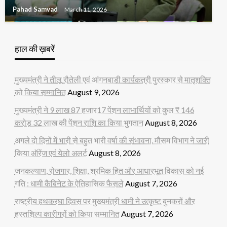
Pahad Samvad
March 11, 2026
हाल की ख़बरें
मुख्यमंत्री ने तीलू रौतेली एवं आंगनबाड़ी कार्यकत्री पुरस्कार से मातृशक्ति
को किया सम्मानित
August 9, 2026
मुख्यमंत्री ने 9 लाख 87 हजार17 पेंशन लाभार्थियों को कुल ₹ 146
करोड़ 32 लाख की पेंशन राशि का किया भुगतान
August 8, 2026
अगले दो दिनों में भारी से बहुत भारी वर्षा की संभावना, मौसम विभाग ने जारी
किया ऑरेंज एवं येलो अलर्ट
August 8, 2026
जनकल्याण, रोजगार, शिक्षा, श्रमिक हित और आधारभूत विकास को नई
गति : धामी कैबिनेट के ऐतिहासिक फैसले
August 7, 2026
राष्ट्रीय हथकरघा दिवस पर मुख्यमंत्री धामी ने उत्कृष्ट बुनकरों और
हस्तशिल्प कारीगरों को किया सम्मानित
August 7, 2026