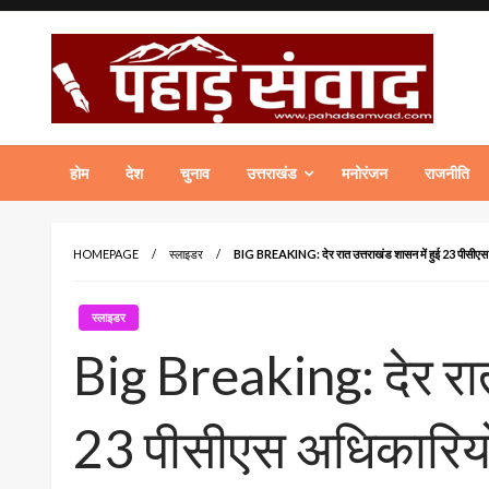
Skip
to
content
पहाड़ संवाद Hindi News Portal of Uttarakhand
होम
देश
चुनाव
उत्तराखंड
मनोरंजन
राजनीति
HOMEPAGE
स्लाइडर
BIG BREAKING: देर रात उत्तराखंड शासन में हुई 23 पीसीएस अधि
स्लाइडर
Big Breaking: देर रात
23 पीसीएस अधिकारियों क