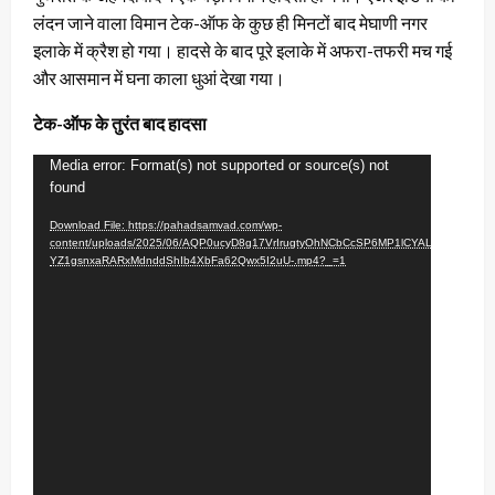
लंदन जाने वाला विमान टेक-ऑफ के कुछ ही मिनटों बाद मेघाणी नगर
इलाके में क्रैश हो गया। हादसे के बाद पूरे इलाके में अफरा-तफरी मच गई
और आसमान में घना काला धुआं देखा गया।
टेक-ऑफ के तुरंत बाद हादसा
Video
Media error: Format(s) not supported or source(s) not
found
Player
Download File: https://pahadsamvad.com/wp-
content/uploads/2025/06/AQP0ucyD8g17VrIrugtyOhNCbCcSP6MP1lCYALqYHa39rKY
YZ1gsnxaRARxMdnddShIb4XbFa62Qwx5I2uU-.mp4?_=1