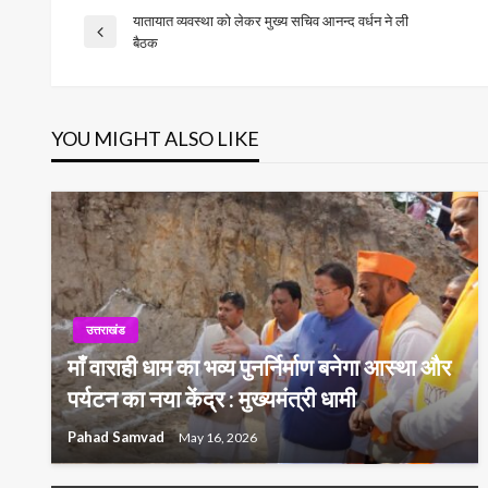
यातायात व्यवस्था को लेकर मुख्य सचिव आनन्द वर्धन ने ली
Post
Previous
बैठक
Post
navigation
YOU MIGHT ALSO LIKE
उत्तराखंड
माँ वाराही धाम का भव्य पुनर्निर्माण बनेगा आस्था और
पर्यटन का नया केंद्र : मुख्यमंत्री धामी
Pahad Samvad
May 16, 2026