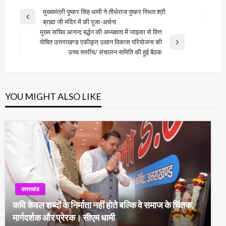
Post
मुख्यमंत्री पुष्कर सिंह धामी ने तीर्थराज पुष्कर स्थित श्री
Previous
ब्रह्मा जी मंदिर में की पूजा-अर्चना
navigation
Post
मुख्य सचिव आनन्द बर्द्धन की अध्यक्षता में जाइका से वित्त
पोषित उत्तराखण्ड एकीकृत उद्यान विकास परियोजना की
Next
उच्च स्तरीय/ संचालन समिति की हुई बैठक
Post
YOU MIGHT ALSO LIKE
उत्तराखंड
कवि केवल शब्दों के निर्माता नहीं होते बल्कि वे समाज के चिंतक,
मार्गदर्शक और प्रेरक। सीएम धामी