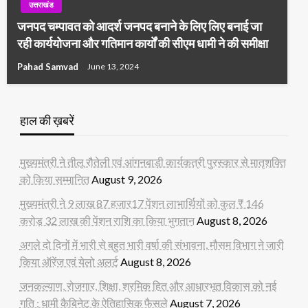
उत्तराखंड
जनपद चम्पावत को आदर्श जनपद बनाने के लिए लिए बनाई जा
रही कार्ययोजना और गतिमान कार्यों की सीएम धामी ने की समीक्षा
Pahad Samvad
June 13, 2024
हाल की ख़बरें
मुख्यमंत्री ने तीलू रौतेली एवं आंगनबाड़ी कार्यकत्री पुरस्कार से मातृशक्ति
को किया सम्मानित
August 9, 2026
मुख्यमंत्री ने 9 लाख 87 हजार17 पेंशन लाभार्थियों को कुल ₹ 146
करोड़ 32 लाख की पेंशन राशि का किया भुगतान
August 8, 2026
अगले दो दिनों में भारी से बहुत भारी वर्षा की संभावना, मौसम विभाग ने जारी
किया ऑरेंज एवं येलो अलर्ट
August 8, 2026
जनकल्याण, रोजगार, शिक्षा, श्रमिक हित और आधारभूत विकास को नई
गति : धामी कैबिनेट के ऐतिहासिक फैसले
August 7, 2026