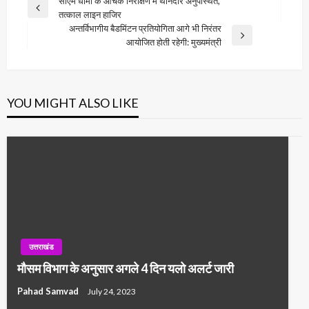
Post
सीएम धामी के औचक निरीक्षण में थानेदार अनुपस्थित,
Previous
तत्काल लाइन हाजिर
navigation
Post
अन्तर्विभागीय बैडमिंटन प्रतियोगिता आगे भी निरंतर
Next
आयोजित होती रहेगी: मुख्यमंत्री
Post
YOU MIGHT ALSO LIKE
उत्तराखंड
मौसम विभाग के अनुसार अगले 4 दिन यलो अलर्ट जारी
Pahad Samvad
July 24, 2023