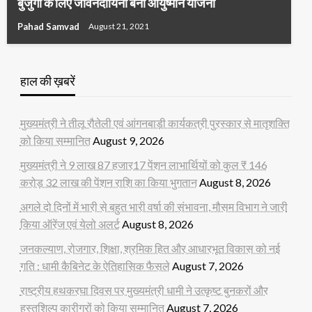
बुजुर्गों के लिए जीवनदायिनी बनी आयुष्मान योजना
Pahad Samvad
August 21, 2021
हाल की ख़बरें
मुख्यमंत्री ने तीलू रौतेली एवं आंगनबाड़ी कार्यकत्री पुरस्कार से मातृशक्ति
को किया सम्मानित
August 9, 2026
मुख्यमंत्री ने 9 लाख 87 हजार17 पेंशन लाभार्थियों को कुल ₹ 146
करोड़ 32 लाख की पेंशन राशि का किया भुगतान
August 8, 2026
अगले दो दिनों में भारी से बहुत भारी वर्षा की संभावना, मौसम विभाग ने जारी
किया ऑरेंज एवं येलो अलर्ट
August 8, 2026
जनकल्याण, रोजगार, शिक्षा, श्रमिक हित और आधारभूत विकास को नई
गति : धामी कैबिनेट के ऐतिहासिक फैसले
August 7, 2026
राष्ट्रीय हथकरघा दिवस पर मुख्यमंत्री धामी ने उत्कृष्ट बुनकरों और
हस्तशिल्प कारीगरों को किया सम्मानित
August 7, 2026