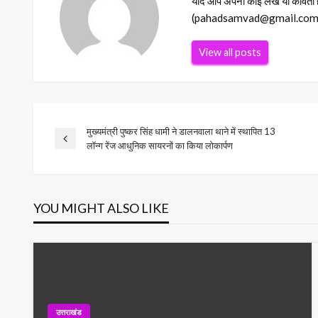
यदि आप अपना कोई लेख या कविता हमा
(pahadsamvad@gmail.com) Ema
View all posts
मुख्यमंत्री पुष्कर सिंह धामी ने डालनवाला थाने में स्थापित 13
Post
Previous
लॉन्ग रेंज आधुनिक सायरनों का किया लोकार्पण
Post
navigation
YOU MIGHT ALSO LIKE
उत्तराखंड