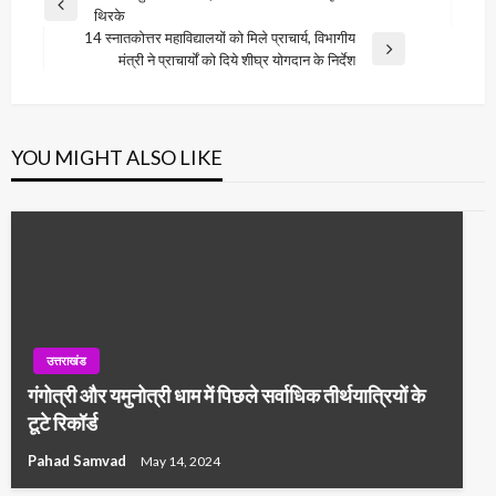
Previous
थिरके
navigation
Post
14 स्नातकोत्तर महाविद्यालयों को मिले प्राचार्य, विभागीय
Next
मंत्री ने प्राचार्यों को दिये शीघ्र योगदान के निर्देश
Post
YOU MIGHT ALSO LIKE
उत्तराखंड
गंगोत्री और यमुनोत्री धाम में पिछले सर्वाधिक तीर्थयात्रियों के
टूटे रिकॉर्ड
Pahad Samvad
May 14, 2024