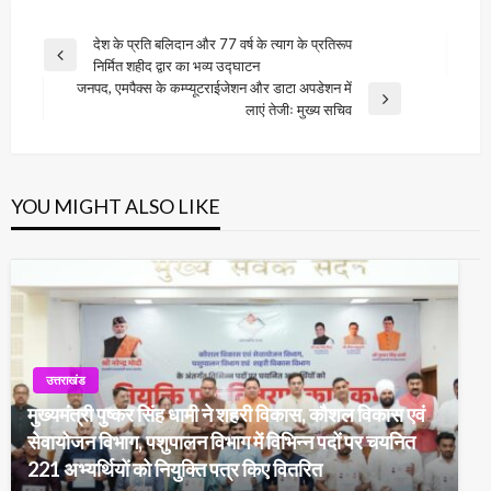
Post
देश के प्रति बलिदान और 77 वर्ष के त्याग के प्रतिरूप
Previous
निर्मित शहीद द्वार का भव्य उद्घाटन
navigation
Post
जनपद, एमपैक्स के कम्प्यूटराईजेशन और डाटा अपडेशन में
Next
लाएं तेजीः मुख्य सचिव
Post
YOU MIGHT ALSO LIKE
उत्तराखंड
मुख्यमंत्री पुष्कर सिंह धामी ने शहरी विकास, कौशल विकास एवं
सेवायोजन विभाग, पशुपालन विभाग में विभिन्न पदों पर चयनित
221 अभ्यर्थियों को नियुक्ति पत्र किए वितरित