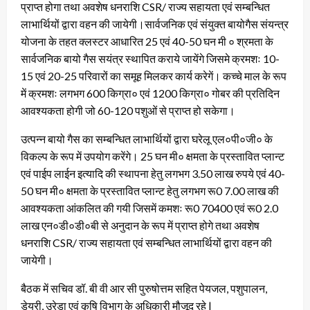
प्राप्त होगा तथा अवशेष धनराशि CSR/ राज्य सहायता एवं सम्बन्धित
लाभार्थियों द्वारा वहन की जायेगी।सार्वजनिक एवं संयुक्त बायोगैस संयन्त्र
योजना के तहत क्लस्टर आधारित 25 एवं 40-50 घन मी ० श्रमता के
सार्वजनिक बायो गैस सयंत्र स्थापित कराये जायेंगे जिसमे क्रमशः 10-
15 एवं 20-25 परिवारों का समूह मिलकर कार्य करेगें। कच्चे माल के रूप
में क्रमशः लगभग 600 किग्रा० एवं 1200 किग्रा० गोबर की प्रतिदिन
आवश्यकता होगी जो 60-120 पशुओं से प्राप्त हो सकेगा।
उत्पन्न बायो गैस का सम्बन्धित लाभार्थियों द्वारा घरेलू एल०पी०जी० के
विकल्प के रूप में उपयोग करेंगे। 25 घन मी० क्षमता के प्रस्तावित प्लान्ट
एवं पाईप लाईन इत्यादि की स्थापना हेतु लगभग 3.50 लाख रुपये एवं 40-
50 घन मी० क्षमता के प्रस्तावित प्लान्ट हेतु लगभग रू0 7.00 लाख की
आवश्यकता आंकलित की गयी जिसमें कमशः रू0 70400 एवं रू0 2.0
लाख एन०डी०डी०बी से अनुदान के रूप में प्राप्त होगे तथा अवशेष
धनराशि CSR/ राज्य सहायता एवं सम्बन्धित लाभार्थियों द्वारा वहन की
जायेगी।
बैठक में सचिव डॉ. बी वी आर सी पुरुषोत्तम सहित पेयजल, पशुपालन,
डेयरी, उरेडा एवं कृषि विभाग के अधिकारी मौजूद रहे |