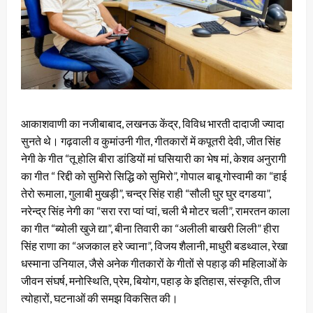
आकाशवाणी का नजीबाबाद, लखनऊ केंद्र, विविध भारती दादाजी ज्यादा
सुनते थे। गढ़वाली व कुमांउनी गीत, गीतकारों में कपूतरी देवी, जीत सिंह
नेगी के गीत “तू होलि बीरा डांडियों मां घसियारी का भेष मां, केशव अनुरागी
का गीत “ रिद्दी को सुमिरो सिद्धि को सुमिरो”, गोपाल बाबू गोस्वामी का “हाई
तेरो रूमाला, गुलाबी मुखड़ी”, चन्द्र सिंह राही “सौली घुर घुर दगडया”,
नरेन्द्र सिंह नेगी का “सरा ररा प्वां प्वां, चली भै मोटर चली”, रामरतन काला
का गीत “ब्योली खुजे द्या”, बीना तिवारी का “अलीली बाखरी लिली” हीरा
सिंह राणा का “अजकाल हरे ज्वाना”, विजय शैलानी, माधुरी बडथ्वाल, रेखा
धस्माना उनियाल, जैसे अनेक गीतकारों के गीतों से पहाड़ की महिलाओं के
जीवन संघर्ष, मनोस्थिति, प्रेम, बियोग, पहाड़ के इतिहास, संस्कृति, तीज
त्योहारों, घटनाओं की समझ विकसित की।