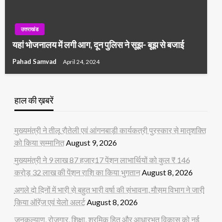
उत्तराखंड
यहां भोजनालय में लगी आग, दून पुलिस ने सूझ- बूझ से बजाई
Pahad Samvad
April 24, 2024
हाल की ख़बरें
मुख्यमंत्री ने तीलू रौतेली एवं आंगनबाड़ी कार्यकत्री पुरस्कार से मातृशक्ति
को किया सम्मानित
August 9, 2026
मुख्यमंत्री ने 9 लाख 87 हजार17 पेंशन लाभार्थियों को कुल ₹ 146
करोड़ 32 लाख की पेंशन राशि का किया भुगतान
August 8, 2026
अगले दो दिनों में भारी से बहुत भारी वर्षा की संभावना, मौसम विभाग ने जारी
किया ऑरेंज एवं येलो अलर्ट
August 8, 2026
जनकल्याण, रोजगार, शिक्षा, श्रमिक हित और आधारभूत विकास को नई