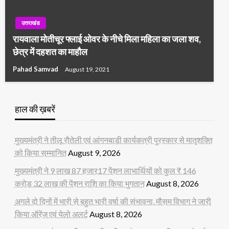
उत्तराखंड
रायवाला मोतीचूर फ्लाई ओवर के नीचे मिला महिला का जला शव,
छेत्र में दहशत का माहौल
Pahad Samvad
August 19, 2021
हाल की ख़बरें
मुख्यमंत्री ने तीलू रौतेली एवं आंगनबाड़ी कार्यकत्री पुरस्कार से मातृशक्ति
को किया सम्मानित
August 9, 2026
मुख्यमंत्री ने 9 लाख 87 हजार17 पेंशन लाभार्थियों को कुल ₹ 146
करोड़ 32 लाख की पेंशन राशि का किया भुगतान
August 8, 2026
अगले दो दिनों में भारी से बहुत भारी वर्षा की संभावना, मौसम विभाग ने जारी
किया ऑरेंज एवं येलो अलर्ट
August 8, 2026