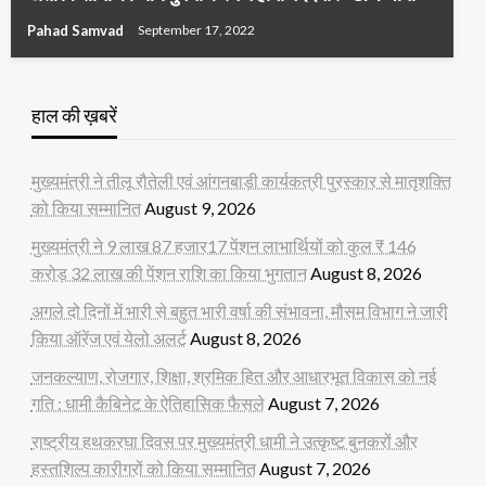
Pahad Samvad
September 17, 2022
हाल की ख़बरें
मुख्यमंत्री ने तीलू रौतेली एवं आंगनबाड़ी कार्यकत्री पुरस्कार से मातृशक्ति
को किया सम्मानित
August 9, 2026
मुख्यमंत्री ने 9 लाख 87 हजार17 पेंशन लाभार्थियों को कुल ₹ 146
करोड़ 32 लाख की पेंशन राशि का किया भुगतान
August 8, 2026
अगले दो दिनों में भारी से बहुत भारी वर्षा की संभावना, मौसम विभाग ने जारी
किया ऑरेंज एवं येलो अलर्ट
August 8, 2026
जनकल्याण, रोजगार, शिक्षा, श्रमिक हित और आधारभूत विकास को नई
गति : धामी कैबिनेट के ऐतिहासिक फैसले
August 7, 2026
राष्ट्रीय हथकरघा दिवस पर मुख्यमंत्री धामी ने उत्कृष्ट बुनकरों और
हस्तशिल्प कारीगरों को किया सम्मानित
August 7, 2026